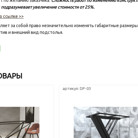
т по желанию заказчика.
Сложность работ по изменению конструкт
) подразумевает увеличение стоимости от 25%.
о ссылке >>
яет за собой право незначительно изменять габаритные размеры
тив и внешний вид подстолья.
ОВАРЫ
артикул: DP-03