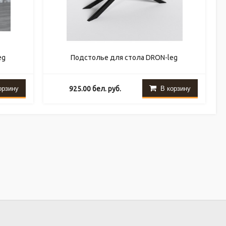
eg
Подстолье для стола DRON-leg
орзину
В корзину
925.00
бел. руб.