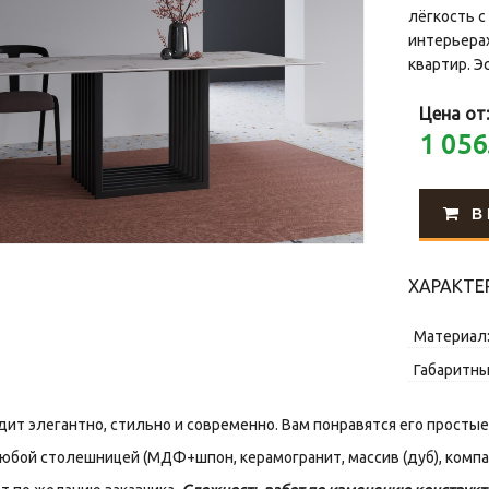
лёгкость с
интерьерах
квартир. Э
Цена от
1 056
В
ХАРАКТЕ
Материал
Габаритны
ит элегантно, стильно и современно. Вам понравятся его просты
любой столешницей (МДФ+шпон, керамогранит, массив (дуб), компак