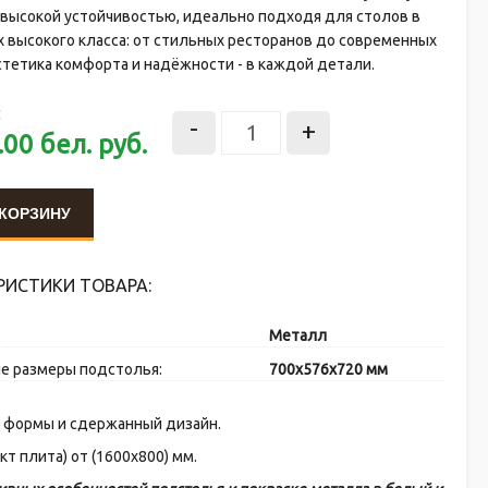
 высокой устойчивостью, идеально подходя для столов в
 высокого класса: от стильных ресторанов до современных
стетика комфорта и надёжности - в каждой детали.
:
-
+
.00
бел. руб.
 КОРЗИНУ
РИСТИКИ ТОВАРА:
:
Металл
е размеры подстолья:
700х576х720 мм
е формы и сдержанный дизайн.
т плита) от (1600х800) мм.