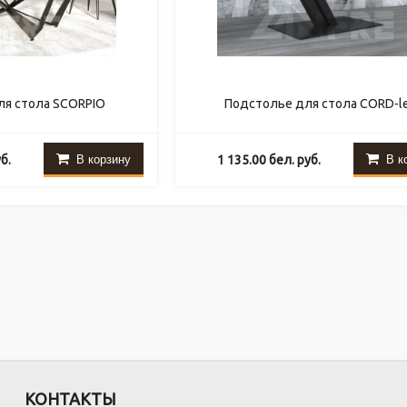
ля стола SCORPIO
Подстолье для стола CORD-l
В корзину
В к
б.
1 135.00
бел. руб.
КОНТАКТЫ