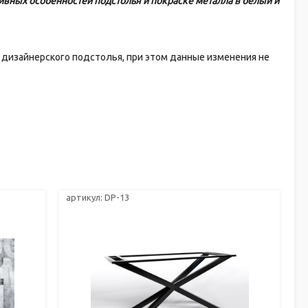
ивных особенностей подстолья и покраске металла в белый и
 дизайнерского подстолья, при этом данные изменения не
артикул: DP-13