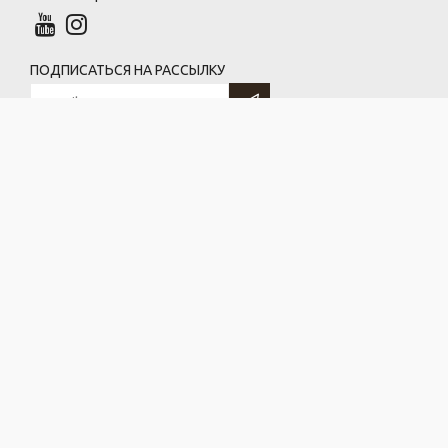
ПОДПИСАТЬСЯ НА РАССЫЛКУ
ООО «ГрандРесурс»
220073, г. Минск, ул. Бирюзова, 10
УНП 191361195, ОКПО 379442565
(по договору безвозмездного использования)
Индивидуальный предприниматель Васильков Андрей Евгеньевич
223029, Минский р-н, д. Котяги, ул. Вишневая, д. 1
УНП: 691755613
© 2016-2023 Дизайнерские изделия из металла LANFRE ·
мебель в стиле лофт под заказ