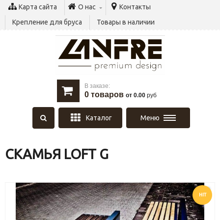
Карта сайта
О нас
Контакты
Крепление для бруса
Товары в наличии
В заказе:
0
товаров
от 0.00
руб
Каталог
Меню
СКАМЬЯ LOFT G
HIT