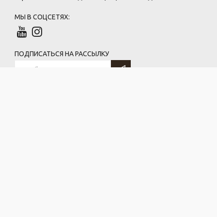
МЫ В СОЦСЕТЯХ:
ПОДПИСАТЬСЯ НА РАССЫЛКУ
ООО «ГрандРесурс»
220073, г. Минск, ул. Бирюзова, 10
УНП 191361195, ОКПО 379442565
(по договору безвозмездного использования)
Индивидуальный предприниматель Васильков Андрей Евгеньевич
223029, Минский р-н, д. Котяги, ул. Вишневая, д. 1
УНП: 691755613
© 2016-2023 Дизайнерские изделия из металла LANFRE ·