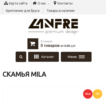
Карта сайта
О нас
Контакты
Крепление для бруса
Товары в наличии
В заказе:
0
товаров
от 0.00
руб
Каталог
Меню
СКАМЬЯ MILA
SALE
HIT