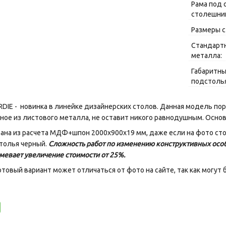
Рама под 
столешни
Размеры 
Стандарт
металла:
Габаритн
подстолья
RDIE - новинка в линейке дизайнерских столов. Данная модель п
ое из листового металла, не оставит никого равнодушным. Основ
зана из расчета МДФ+шпон 2000х900х19 мм, даже если на фото ст
толья черный.
Сложность работ по изменению конструктивных особ
умевает увеличение стоимости от 25%.
готовый вариант может отличаться от фото на сайте, так как могу