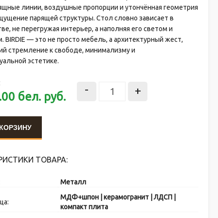
зящные линии, воздушные пропорции и утончённая геометрия
щущение парящей структуры. Стол словно зависает в
ве, не перегружая интерьер, а наполняя его светом и
 BIRDIE — это не просто мебель, а архитектурный жест,
й стремление к свободе, минимализму и
уальной эстетике.
:
-
+
.00
бел. руб.
 КОРЗИНУ
РИСТИКИ ТОВАРА:
:
Металл
МДФ+шпон | керамогранит | ЛДСП |
ца:
компакт плита