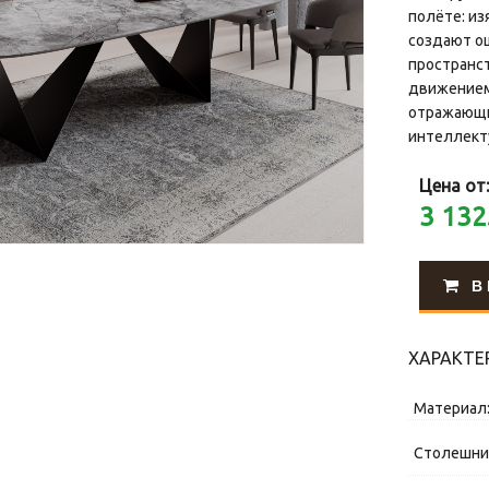
полёте: и
создают о
пространст
движением.
отражающи
интеллект
Цена от
3 132
В
ХАРАКТЕ
Материал
Столешни