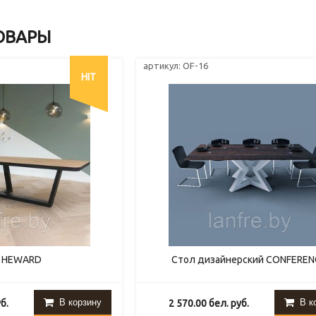
ОВАРЫ
артикул: OF-16
HIT
 HEWARD
Стол дизайнерский CONFEREN
В корзину
В к
б.
2 570.00
бел. руб.